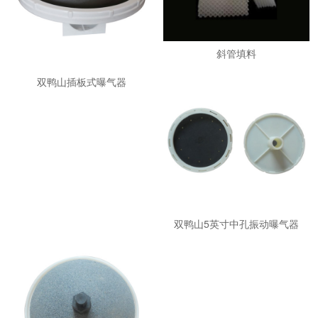
斜管填料
双鸭山插板式曝气器
双鸭山5英寸中孔振动曝气器