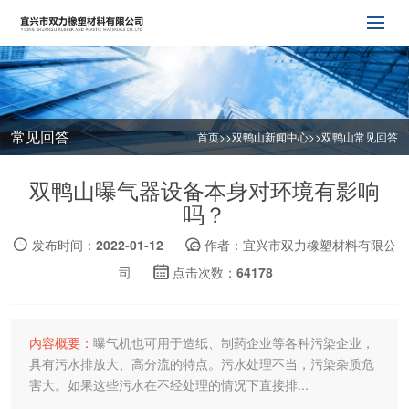
常见回答
首页
>>
双鸭山新闻中心
>>
双鸭山常见回答
双鸭山曝气器设备本身对环境有影响
吗？
发布时间：2022-01-12
作者：宜兴市双力橡塑材料有限公
司
点击次数：64178
内容概要：
曝气机也可用于造纸、制药企业等各种污染企业，
具有污水排放大、高分流的特点。污水处理不当，污染杂质危
害大。如果这些污水在不经处理的情况下直接排...